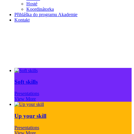
Hosté
Koordinátorka
Přihláška do programu Akademie
Kontakt
Portfolio Grid
Soft skills
Presentations
View More
Up your skill
Presentations
View More