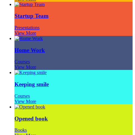
Startup Team
Presentations
View More
Home Work
Courses
View More
Keeping smile
Courses
View More
Opened book
Books